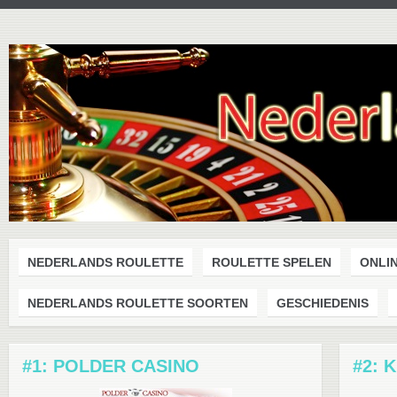
NEDERLANDS ROULETTE
ROULETTE SPELEN
ONLI
NEDERLANDS ROULETTE SOORTEN
GESCHIEDENIS
#1: POLDER CASINO
#2: 