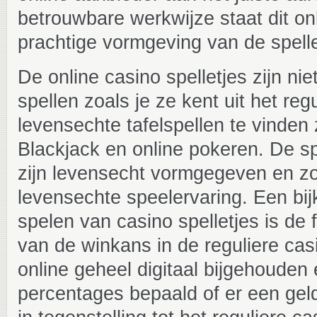
betrouwbare werkwijze staat dit o
prachtige vormgeving van de spelle
De online casino spelletjes zijn ni
spellen zoals je ze kent uit het regu
levensechte tafelspellen te vinden 
Blackjack en online pokeren. De sp
zijn levensecht vormgegeven en zo
levensechte speelervaring. Een bi
spelen van casino spelletjes is de 
van de winkans in de reguliere ca
online geheel digitaal bijgehouden 
percentages bepaald of er een geld